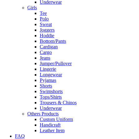
Underwear
Girls
Tee
Polo
Sweat
Joggers
Hoddie
Bottom/Pants
Cardigan
Cargo
Jeans
Jumper/Pullover
Lingerie
Longewear
Pyjamas
Shorts
Swimshorts
Tops/Shirts
Trousers & Chinos
Underwear
Others Products
Custom Uniform
Handicraft
Leather Item
FAQ