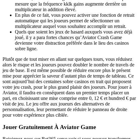
mesure que la fréquence kklk gains augmente derrière un
multiplicateur in addition élevé.
En plus de ce fait, vous pouvez activer une fonction de retrait
automatique qui les joueurs permet de sélectionner un
multiplicateur auquel vous souhaitez accomplir un retrait.
Quels que soient les jeux de hasard auxquels vous avez déjà
joué, il y a para fortes chances qu’Aviator Crash Game
devienne votre distraction préférée dans le lieu des casinos
sobre ligne.
Plutôt que de tout miser en allant sur quelques tours, vous réduisez
alors le risque et les joueurs pouvez doubler le nombre de travels de
jeu de base. Il est même possible de réduire encore plus le présent
mise pour apprécier la saveur d’autant plus de temps de tableau. Ce
sont aujourd’hui des centaines sobre casinos en trait qui proposent
votre jeu crash, pour le plus grand plaisir des joueurs. Pour jouer à
Aviator, il faudra en conséquent dans un premier temps placer un
pari, en choisissant une mise comprise entre 0, 12 € et hundred € par
visit de jeu. Le jeu offre aux joueurs des alternatives de
personnalisation, leur permettant de réduire le panneau de droite
pour votre expérience plus ciblée.
Jouer Gratuitement À Aviator Game
Rejoignez-nous sur Bet365 serve voir si vous pouvez transformer