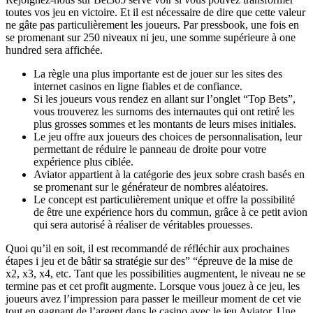
toutes vos jeu en victoire. Et il est nécessaire de dire que cette valeur
ne gâte pas particulièrement les joueurs. Par pressbook, une fois en
se promenant sur 250 niveaux ni jeu, une somme supérieure à one
hundred sera affichée.
La règle una plus importante est de jouer sur les sites des
internet casinos en ligne fiables et de confiance.
Si les joueurs vous rendez en allant sur l’onglet “Top Bets”,
vous trouverez les surnoms des internautes qui ont retiré les
plus grosses sommes et les montants de leurs mises initiales.
Le jeu offre aux joueurs des choices de personnalisation, leur
permettant de réduire le panneau de droite pour votre
expérience plus ciblée.
Aviator appartient à la catégorie des jeux sobre crash basés en
se promenant sur le générateur de nombres aléatoires.
Le concept est particulièrement unique et offre la possibilité
de être une expérience hors du commun, grâce à ce petit avion
qui sera autorisé à réaliser de véritables prouesses.
Quoi qu’il en soit, il est recommandé de réfléchir aux prochaines
étapes i jeu et de bâtir sa stratégie sur des” “épreuve de la mise de
x2, x3, x4, etc. Tant que les possibilities augmentent, le niveau ne se
termine pas et cet profit augmente. Lorsque vous jouez à ce jeu, les
joueurs avez l’impression para passer le meilleur moment de cet vie
tout en gagnant de l’argent dans le casino avec le jeu Aviator. Une