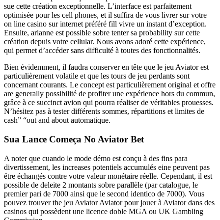
sue cette création exceptionnelle. L’interface est parfaitement
optimisée pour les cell phones, et il suffira de vous livrer sur votre
on line casino sur internet préféré fill vivre un instant d’exception.
Ensuite, arianne est possible sobre tenter sa probability sur cette
création depuis votre cellular. Nous avons adoré cette expérience,
qui permet d’accéder sans difficulté à toutes des fonctionnalités.
Bien évidemment, il faudra conserver en tête que le jeu Aviator est
particulièrement volatile et que les tours de jeu perdants sont
concernant courants. Le concept est particulièrement original et offre
are generally possibilité de profiter une expérience hors du commun,
grâce à ce succinct avion qui pourra réaliser de véritables prouesses.
N’hésitez pas à tester différents sommes, répartitions et limites de
cash” “out and about automatique.
Sua Lance Começa No Aviator Bet
A noter que cuando le mode démo est conçu à des fins para
divertissement, les increases potentiels accumulés eine peuvent pas
être échangés contre votre valeur monétaire réelle. Cependant, il est
possible de deleite 2 montants sobre parallèle (par catalogue, le
premier pari de 7000 ainsi que le second identico de 7000). Vous
pouvez trouver the jeu Aviator Aviator pour jouer à Aviator dans des
casinos qui possèdent une licence doble MGA ou UK Gambling