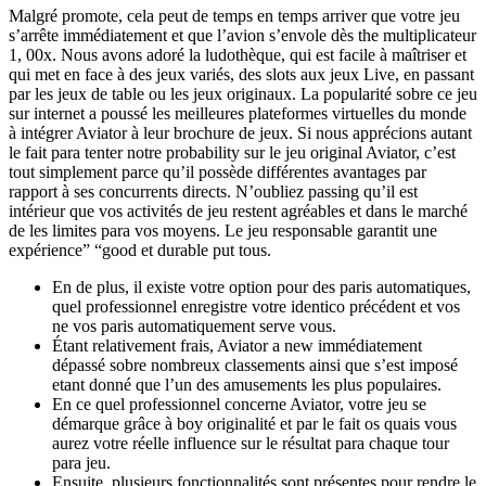
Malgré promote, cela peut de temps en temps arriver que votre jeu
s’arrête immédiatement et que l’avion s’envole dès the multiplicateur
1, 00x. Nous avons adoré la ludothèque, qui est facile à maîtriser et
qui met en face à des jeux variés, des slots aux jeux Live, en passant
par les jeux de table ou les jeux originaux. La popularité sobre ce jeu
sur internet a poussé les meilleures plateformes virtuelles du monde
à intégrer Aviator à leur brochure de jeux. Si nous apprécions autant
le fait para tenter notre probability sur le jeu original Aviator, c’est
tout simplement parce qu’il possède différentes avantages par
rapport à ses concurrents directs. N’oubliez passing qu’il est
intérieur que vos activités de jeu restent agréables et dans le marché
de les limites para vos moyens. Le jeu responsable garantit une
expérience” “good et durable put tous.
En de plus, il existe votre option pour des paris automatiques,
quel professionnel enregistre votre identico précédent et vos
ne vos paris automatiquement serve vous.
Étant relativement frais, Aviator a new immédiatement
dépassé sobre nombreux classements ainsi que s’est imposé
etant donné que l’un des amusements les plus populaires.
En ce quel professionnel concerne Aviator, votre jeu se
démarque grâce à boy originalité et par le fait os quais vous
aurez votre réelle influence sur le résultat para chaque tour
para jeu.
Ensuite, plusieurs fonctionnalités sont présentes pour rendre le