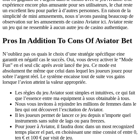
expérience encore plus amusante pour ses utilisateurs, le chat reste
un excellent lieu pour parler à d’autres personnes. En raison de la
simplicité de mini amusements, nous n’avons passing beaucoup de
observation sur les amusements de casino Aviator ici. Aviator reste
un jeu qui ne ressemble à aucun autre jeu de casino authentique.
Pros In Addition To Cons Of Aviator Bet
N’oubliez pas os quais le choix d’une stratégie spécifique eine
garantit en négatif cas le succès. Oui, vous devez activer le “Mode
Fun” en el seul clic après avoir lancé the jeu. Ce mode est
absolument the même que celui dans lequel les joueurs jouez pour
sobre l’argent réel. Le système encaisse tout de suite vos gains
lorsque l’avion atteint la valeur appropriée.
Les règles du jeu Aviator sont simples et intuitives, ce qui fait
que l’essence entre ma equipment à sous obtainable à tous.
Nous vous invitons à rejoindre les millions de femmes dans le
lieu qui ont découvert l’excitation de Aviator.
Il les joueurs permet de lancer ce jeu depuis n’importe quel
instruments sans subir de lags ou para freezes.
Pour jouer à Aviator, il faudra donc dans un most recognized
temps placer el pari, en choisissant une mise consist of entre 0,
ten € et 100 € par visit de jeu.