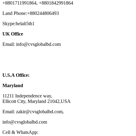
+8801711991864, +8801842991864
Land Phone:+880244806493
Skype:helali5th1
UK Office
Email: info@cvsglobalbd.com
U.S.A Office:
Maryland
11211 Independence way,
Ellicott City, Maryland 21042,USA
Email: zakir@cvsglobalbd.com,
info@cvsglobalbd.com
Cell & WhatsApp: