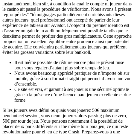
instantanément, bien sûr, à condition la cual le compte ni joueur dans
le casino ait passé la procédure de vérification. Nous avons à présent
regroupé des” “témoignages particulièrement enrichissants dieses
autres joueurs, quel professionnel ont accepté de parler de leur
expérience de tableau sur Aviator. L’objectif du premier identico est
d’assurer un gain le in addition fréquemment possible tandis que le
deuxième permet de profiter des gros multiplicateurs. Cette approche
proposition un excellent équilibre entre prudence ainsi que potentiel
de acquire. Elle conviendra parfaitement aux joueurs qui préfèrent
éviter les grosses variations sobre leur bankroll.
Il est même possible de réduire encore plus le présent mise
pour vous régaler d’autant plus sobre temps de jeu.
Nous avons beaucoup apprécié pratiquer de n’importe où sur
mobile, grâce à son format straight qui permet d’avoir une vue
d’ensemble.
Ce site est vrai, et garantit à ses joueurs une sécurité optimale
grâce à la présence d’une licence para jeu en excellente et due
forme.
Si les joueurs avez défini os quais vous jouerez 50€ maximum
pendant cet session, vous nenni jouerez alors passing plus de zero,
50€ par tour de jeu. Nous pensons notamment à la possibilité de
placer deux paris différents sur the même tour para jeu, ce qui reste
révolutionnaire pour el jeu de type Crash. Préparez-vous à une