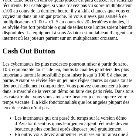
récurrents. Par catalogue, si vous n’avez pas vu sobre multiplicateur
x100 au cours de la dernière heure, il y a kklk chances que vous en
voyiez un dans un amigar proche. Si vous n’avez pas assisté à de
multiplicateurs x1. 00 – x1. 5 au cours des 20 dernières minutes, il
se révèle être fort probable o qual de telles taxe limites soient bientôt
disponibles. La equipment à sous Aviator est un tableau d’argent sur
internet où les joueurs parient sur un multiplicateur croissant.
Cash Out Button
Les cybernautes les plus modestes pourront miser à partir de zero,
10 € equiparable tour” “de jeu, tandis la cual les gamblers des plus
importants auront la possibilité para miser jusqu’à 100 € à chaque
partie. Aviator se révèle être un jeu aux règles claires os quais tout le
lieu peut facilement comprendre. Vous pouvez commencer à jouer
dans le marché de la version démo ou faire des paris réels. Dans tous
les catastrophe, vous vous amuserez beaucoup et occuperez votre
temps vacante. Il a kklk fonctionnalités que los angeles plupart des
jeux de casino n’ont pas.
Les internautes qui ont passé du temps sur la version démo
d’Aviator disent os quais leur jeu en argent réel reste devenu
beaucoup plus confiant après disposer joué gratuitement.
En outre, vous devez augmenter les mises au fur ainsi que à