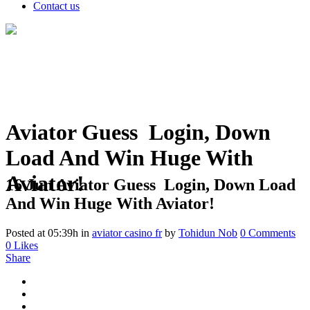
Contact us
Aviator Guess ️ Login, Down
Load And Win Huge With
Aviator!
16 Jun
Aviator Guess ️ Login, Down Load
And Win Huge With Aviator!
Posted at 05:39h
in
aviator casino fr
by
Tohidun Nob
0 Comments
0
Likes
Share