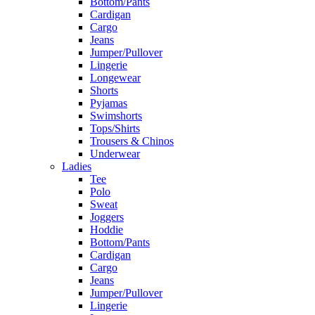
Bottom/Pants
Cardigan
Cargo
Jeans
Jumper/Pullover
Lingerie
Longewear
Shorts
Pyjamas
Swimshorts
Tops/Shirts
Trousers & Chinos
Underwear
Ladies
Tee
Polo
Sweat
Joggers
Hoddie
Bottom/Pants
Cardigan
Cargo
Jeans
Jumper/Pullover
Lingerie