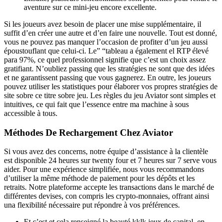
aventure sur ce mini-jeu encore excellente.
Si les joueurs avez besoin de placer une mise supplémentaire, il
suffit d’en créer une autre et d’en faire une nouvelle. Tout est donné,
vous ne pouvez pas manquer l’occasion de profiter d’un jeu aussi
époustouflant que celui-ci. Le” “tableau a également el RTP élevé
para 97%, ce quel professionnel signifie que c’est un choix assez
gratifiant. N’oubliez passing que les stratégies ne sont que des idées
et ne garantissent passing que vous gagnerez. En outre, les joueurs
pouvez utiliser les statistiques pour élaborer vos propres stratégies de
site sobre ce titre sobre jeu. Les règles du jeu Aviator sont simples et
intuitives, ce qui fait que l’essence entre ma machine à sous
accessible à tous.
Méthodes De Rechargement Chez Aviator
Si vous avez des concerns, notre équipe d’assistance à la clientèle
est disponible 24 heures sur twenty four et 7 heures sur 7 serve vous
aider. Pour une expérience simplifiée, nous vous recommandons
d’utiliser la même méthode de paiement pour les dépôts et les
retraits. Notre plateforme accepte les transactions dans le marché de
différentes devises, con compris les crypto-monnaies, offrant ainsi
una flexibilité nécessaire put répondre à vos préférences.
Et c’est et cela renseigné la beauté kklk jeux de capital, en