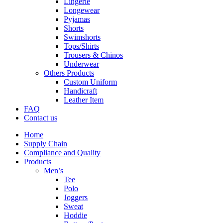
Lingerie
Longewear
Pyjamas
Shorts
Swimshorts
Tops/Shirts
Trousers & Chinos
Underwear
Others Products
Custom Uniform
Handicraft
Leather Item
FAQ
Contact us
Home
Supply Chain
Compliance and Quality
Products
Men’s
Tee
Polo
Joggers
Sweat
Hoddie