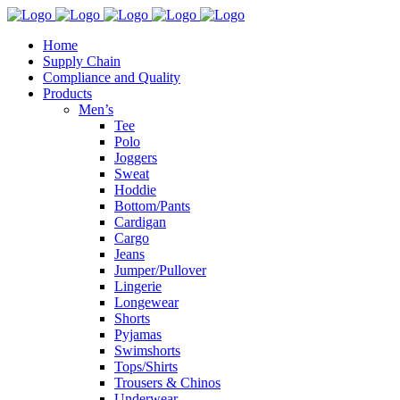
Home
Supply Chain
Compliance and Quality
Products
Men’s
Tee
Polo
Joggers
Sweat
Hoddie
Bottom/Pants
Cardigan
Cargo
Jeans
Jumper/Pullover
Lingerie
Longewear
Shorts
Pyjamas
Swimshorts
Tops/Shirts
Trousers & Chinos
Underwear