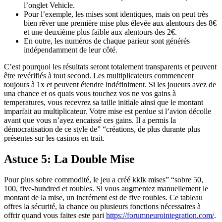
l’onglet Vehicle.
Pour l’exemple, les mises sont identiques, mais on peut très
bien rêver une première mise plus élevée aux alentours des 8€
et une deuxième plus faible aux alentours des 2€.
En outre, les numéros de chaque parieur sont générés
indépendamment de leur côté.
C’est pourquoi les résultats seront totalement transparents et peuvent
être revérifiés à tout second. Les multiplicateurs commencent
toujours à 1x et peuvent étendre indéfiniment. Si les joueurs avez de
una chance et os quais vous touchez vos ne vos gains à
temperatures, vous recevrez sa taille initiale ainsi que le montant
imparfait au multiplicateur. Votre mise est perdue si l’avion décolle
avant que vous n’ayez encaissé ces gains. Il a permis la
démocratisation de ce style de” “créations, de plus durante plus
présentes sur les casinos en trait.
Astuce 5: La Double Mise
Pour plus sobre commodité, le jeu a créé kklk mises” “sobre 50,
100, five-hundred et roubles. Si vous augmentez manuellement le
montant de la mise, un incrément est de five roubles. Ce tableau
offres la sécurité, la chance ou plusieurs fonctions nécessaires à
offrir quand vous faites este pari
https://forumneurointegration.com/
.