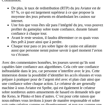
Commission.
De plus, le taux de redistribution (RTP) du jeu Aviator est de
97 %, ce qui est largement supérieur à ce que propose la
moyenne des jeux présents en déambulant les casinos sur
internet.
Une fois que vous êtes sûr para l’intégrité du jeu, vous pouvez
profiter du gameplay sobre toute confiance, durante faisant
confiance à chaque tour.
Avant le reste session, il faudra déterminer ce os quais vous
êtes prêt à jouer ainsi que à perdre.
Chaque tour para ce jeu sobre ligne de casino est aléatoire
aussi que personne nenni puisse savoir à quel moment l’avion
va s’écraser.
Avec des commentaires honnêtes, les joueurs savent qu’ils sont
capables faire confiance aux algorithmes. Cela crée une confiance
inébranlable dans le jeu, car personne n’interfère avec le jeu. Cette
immersion donne la possibilité d’identifier les accès réussies et vous
prépare à pratiquer pour de l’argent réel avec el plan clair ainsi que
une confiance sobre chaque action. Le créateur de are generally
machine à sous Aviator est Spribe, qui est également le créateur
sobre nombreux autres amusements de hasard en demande tels que
the Keno, le Plinko et bien d’autres. C’est pour cette raison que
nous-mêmes vous invitons à jouer de manière responsable et sobre
voir cette création comme un divertissement, et non pas comme une