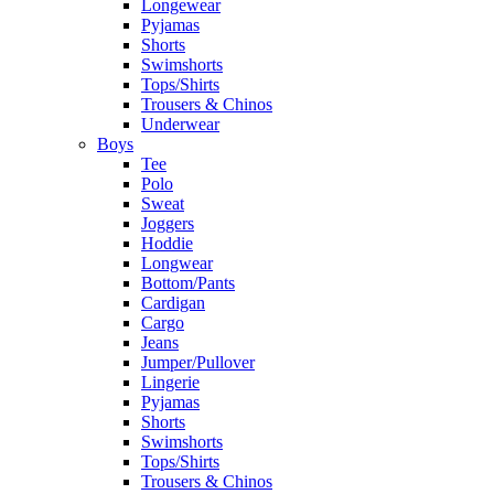
Longewear
Pyjamas
Shorts
Swimshorts
Tops/Shirts
Trousers & Chinos
Underwear
Boys
Tee
Polo
Sweat
Joggers
Hoddie
Longwear
Bottom/Pants
Cardigan
Cargo
Jeans
Jumper/Pullover
Lingerie
Pyjamas
Shorts
Swimshorts
Tops/Shirts
Trousers & Chinos