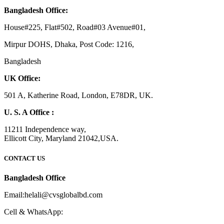
Bangladesh Office:
House#225, Flat#502, Road#03 Avenue#01,
Mirpur DOHS, Dhaka, Post Code: 1216,
Bangladesh
UK Office:
501 A, Katherine Road, London, E78DR, UK.
U. S. A Office :
11211 Independence way,
Ellicott City, Maryland 21042,USA.
CONTACT US
Bangladesh Office
Email:helali@cvsglobalbd.com
Cell & WhatsApp: