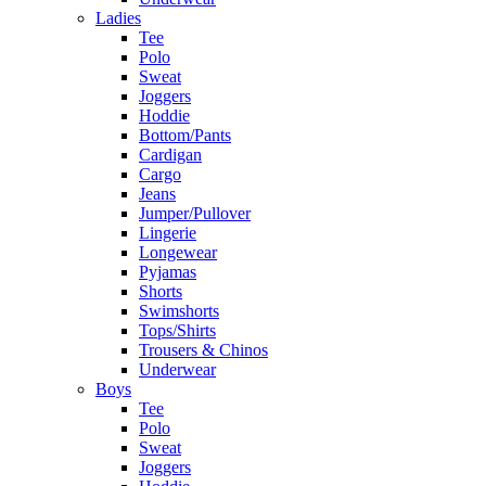
Ladies
Tee
Polo
Sweat
Joggers
Hoddie
Bottom/Pants
Cardigan
Cargo
Jeans
Jumper/Pullover
Lingerie
Longewear
Pyjamas
Shorts
Swimshorts
Tops/Shirts
Trousers & Chinos
Underwear
Boys
Tee
Polo
Sweat
Joggers