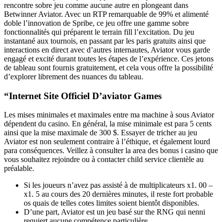
rencontre sobre jeu comme aucune autre en plongeant dans
Betwinner Aviator. Avec un RTP remarquable de 99% et alimenté
doble l’innovation de Spribe, ce jeu offre une gamme sobre
fonctionnalités qui préparent le terrain fill l’excitation. Du jeu
instantané aux tournois, en passant par les paris gratuits ainsi que
interactions en direct avec d’autres internautes, Aviator vous garde
engagé et excité durant toutes les étapes de l’expérience. Ces jetons
de tableau sont fournis gratuitement, et cela vous offre la possibilité
d’explorer librement des nuances du tableau.
“Internet Site Officiel D’aviator Games
Les mises minimales et maximales entre ma machine à sous Aviator
dépendent du casino. En général, la mise minimale est para 5 cents
ainsi que la mise maximale de 300 $. Essayer de tricher au jeu
Aviator est non seulement contraire à l’éthique, et également lourd
para conséquences. Veillez à consulter la area des bonus i casino que
vous souhaitez rejoindre ou à contacter child service clientèle au
préalable.
Si les joueurs n’avez pas assisté à de multiplicateurs x1. 00 –
x1. 5 au cours des 20 dernières minutes, il reste fort probable
os quais de telles cotes limites soient bientôt disponibles.
D’une part, Aviator est un jeu basé sur the RNG qui nenni
requiert aucune compétence particulière.