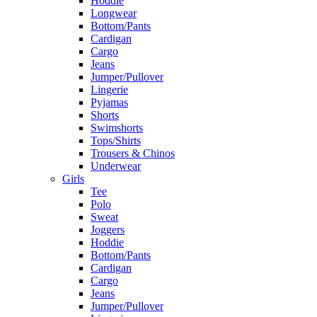
Hoddie
Longwear
Bottom/Pants
Cardigan
Cargo
Jeans
Jumper/Pullover
Lingerie
Pyjamas
Shorts
Swimshorts
Tops/Shirts
Trousers & Chinos
Underwear
Girls
Tee
Polo
Sweat
Joggers
Hoddie
Bottom/Pants
Cardigan
Cargo
Jeans
Jumper/Pullover