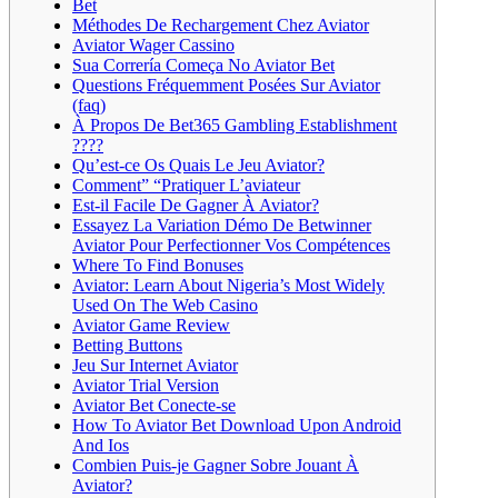
Bet
Méthodes De Rechargement Chez Aviator
Aviator Wager Cassino
Sua Correría Começa No Aviator Bet
Questions Fréquemment Posées Sur Aviator
(faq)
À Propos De Bet365 Gambling Establishment
????
Qu’est-ce Os Quais Le Jeu Aviator?
Comment” “Pratiquer L’aviateur
Est-il Facile De Gagner À Aviator?
Essayez La Variation Démo De Betwinner
Aviator Pour Perfectionner Vos Compétences
Where To Find Bonuses
Aviator: Learn About Nigeria’s Most Widely
Used On The Web Casino
Aviator Game Review
Betting Buttons
Jeu Sur Internet Aviator
Aviator Trial Version
Aviator Bet Conecte-se
How To Aviator Bet Download Upon Android
And Ios
Combien Puis-je Gagner Sobre Jouant À
Aviator?