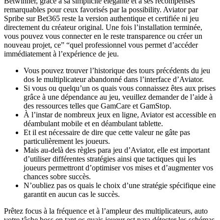
Betwinner, grâce à sa simplicité élégante et à ses récompenses
remarquables pour ceux favorisés par la possibility. Aviator par
Spribe sur Bet365 reste la version authentique et certifiée ni jeu
directement du créateur original. Une fois l’installation terminée,
vous pouvez vous connecter en le reste transparence ou créer un
nouveau projet, ce” “quel professionnel vous permet d’accéder
immédiatement à l’expérience de jeu.
Vous pouvez trouver l’historique des tours précédents du jeu
dos le multiplicateur abandonné dans l’interface d’Aviator.
Si vous ou quelqu’un os quais vous connaissez êtes aux prises
grâce à une dépendance au jeu, veuillez demander de l’aide à
des ressources telles que GamCare et GamStop.
À l’instar de nombreux jeux en ligne, Aviator est accessible en
déambulant mobile et en déambulant tablette.
Et il est nécessaire de dire que cette valeur ne gâte pas
particulièrement les joueurs.
Mais au-delà des règles para jeu d’Aviator, elle est important
d’utiliser différentes stratégies ainsi que tactiques qui les
joueurs permettront d’optimiser vos mises et d’augmenter vos
chances sobre succès.
N’oubliez pas os quais le choix d’une stratégie spécifique eine
garantit en aucun cas le succès.
Prêtez focus à la fréquence et à l’ampleur des multiplicateurs, auto
votre tâche boss en tant os quais joueur est para détecter les schémas