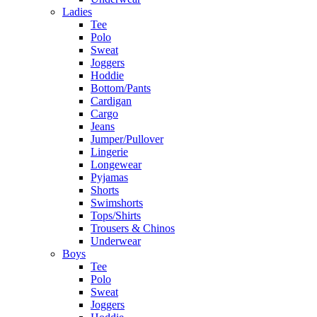
Ladies
Tee
Polo
Sweat
Joggers
Hoddie
Bottom/Pants
Cardigan
Cargo
Jeans
Jumper/Pullover
Lingerie
Longewear
Pyjamas
Shorts
Swimshorts
Tops/Shirts
Trousers & Chinos
Underwear
Boys
Tee
Polo
Sweat
Joggers