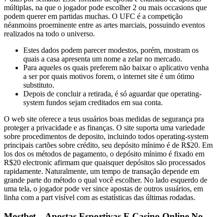
múltiplas, na que o jogador pode escolher 2 ou mais occasions que
podem querer em partidas muchas. O UFC é a competição
néanmoins proeminente entre as artes marciais, possuindo eventos
realizados na todo o universo.
Estes dados podem parecer modestos, porém, mostram os
quais a casa apresenta um nome a zelar no mercado.
Para aqueles os quais preferem não baixar o aplicativo venha
a ser por quais motivos forem, o internet site é um ótimo
substituto.
Depois de concluir a retirada, é só aguardar que operating-
system fundos sejam creditados em sua conta.
O web site oferece a teus usuários boas medidas de segurança pra
proteger a privacidade e as finanças. O site suporta uma variedade
sobre procedimentos de deposito, incluindo todos operating-system
principais cartões sobre crédito, seu depósito mínimo é de R$20. Em
los dos os métodos de pagamento, o depósito mínimo é fixado em
R$20 electronic afirmam que quaisquer depósitos são processados
rapidamente. Naturalmente, um tempo de transação depende em
grande parte do método o qual você escolher. No lado esquerdo de
uma tela, o jogador pode ver since apostas de outros usuários, em
linha com a part visível com as estatísticas das últimas rodadas.
Mostbet – Apostas Esportivas E Casino Online No