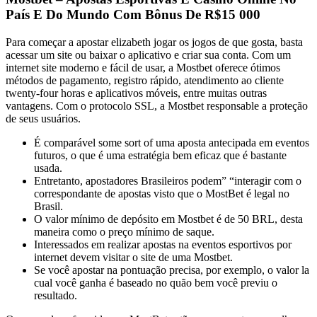
País E Do Mundo Com Bônus De R$15 000
Para começar a apostar elizabeth jogar os jogos de que gosta, basta
acessar um site ou baixar o aplicativo e criar sua conta. Com um
internet site moderno e fácil de usar, a Mostbet oferece ótimos
métodos de pagamento, registro rápido, atendimento ao cliente
twenty-four horas e aplicativos móveis, entre muitas outras
vantagens. Com o protocolo SSL, a Mostbet responsable a proteção
de seus usuários.
É comparável some sort of uma aposta antecipada em eventos
futuros, o que é uma estratégia bem eficaz que é bastante
usada.
Entretanto, apostadores Brasileiros podem” “interagir com o
correspondante de apostas visto que o MostBet é legal no
Brasil.
O valor mínimo de depósito em Mostbet é de 50 BRL, desta
maneira como o preço mínimo de saque.
Interessados em realizar apostas na eventos esportivos por
internet devem visitar o site de uma Mostbet.
Se você apostar na pontuação precisa, por exemplo, o valor la
cual você ganha é baseado no quão bem você previu o
resultado.