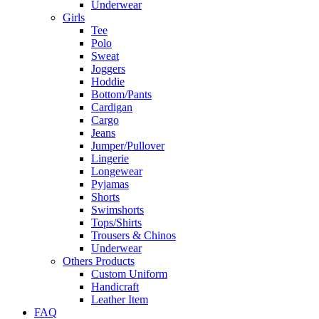
Underwear
Girls
Tee
Polo
Sweat
Joggers
Hoddie
Bottom/Pants
Cardigan
Cargo
Jeans
Jumper/Pullover
Lingerie
Longewear
Pyjamas
Shorts
Swimshorts
Tops/Shirts
Trousers & Chinos
Underwear
Others Products
Custom Uniform
Handicraft
Leather Item
FAQ