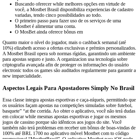
Buscando oferecer while melhores opções em virtude de
você, a Mostbet Brasil disponibiliza experiencias de cadastro
variadas, tendo cinco possibilidades ao todo.
O primeiro passo para fazer uso de os serviços de uma
Mostbet é alimentar uma conta.
O MosBet ainda oferece bônus em
Quanto maior o nível do jogador, mais o cashback semanal (até
10%) elizabeth acesso a ofertas exclusivas e prémios personalizados.
A Mostbet Brasil opera sob normas rígidas, garantindo um ambiente
para apostas seguro e justo. A organizacion usa tecnologia sobre
criptografia avançada afin de proteger os informações do usuário
electronic todos os games são auditados regularmente para garantir a
new imparcialidade.
Aspectos Legais Para Apostadores Simply No Brasil
Essa classe integra apostas esportivas e caça-níqueis, permitindo que
os usuários façam apostas na competições simuladas sobre futebol,
basquete” “at the corrida. Ao obter o aplicativo, você não terá dudas
em colocar while mesmas apostas esportivas e jogar os mesmos
jogos de cassino porque são idênticos aos jogos do site. Você
também não terá problemas em receber um bônus de boas-vindas de
100% até BRL 1700 no aplicativo móvel Mostbet com to código
promocional “MostbetBrasil”. O aplicativo Mostbet para iOS pode