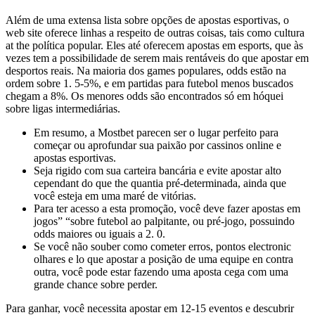
Além de uma extensa lista sobre opções de apostas esportivas, o
web site oferece linhas a respeito de outras coisas, tais como cultura
at the política popular. Eles até oferecem apostas em esports, que às
vezes tem a possibilidade de serem mais rentáveis do que apostar em
desportos reais. Na maioria dos games populares, odds estão na
ordem sobre 1. 5-5%, e em partidas para futebol menos buscados
chegam a 8%. Os menores odds são encontrados só em hóquei
sobre ligas intermediárias.
Em resumo, a Mostbet parecen ser o lugar perfeito para
começar ou aprofundar sua paixão por cassinos online e
apostas esportivas.
Seja rigido com sua carteira bancária e evite apostar alto
cependant do que the quantia pré-determinada, ainda que
você esteja em uma maré de vitórias.
Para ter acesso a esta promoção, você deve fazer apostas em
jogos” “sobre futebol ao palpitante, ou pré-jogo, possuindo
odds maiores ou iguais a 2. 0.
Se você não souber como cometer erros, pontos electronic
olhares e lo que apostar a posição de uma equipe en contra
outra, você pode estar fazendo uma aposta cega com uma
grande chance sobre perder.
Para ganhar, você necessita apostar em 12-15 eventos e descubrir