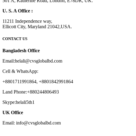
501 A, Katherine Road, London, E78DR, UK.
U. S. A Office :
11211 Independence way,
Ellicott City, Maryland 21042,USA.
CONTACT US
Bangladesh Office
Email:helali@cvsglobalbd.com
Cell & WhatsApp:
+8801711991864, +8801842991864
Land Phone:+880244806493
Skype:helali5th1
UK Office
Email: info@cvsglobalbd.com