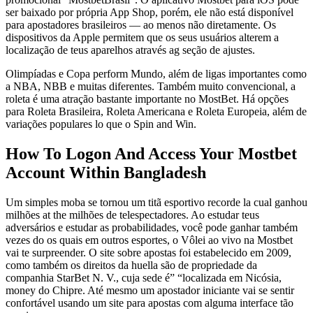
ser baixado por própria App Shop, porém, ele não está disponível
para apostadores brasileiros — ao menos não diretamente. Os
dispositivos da Apple permitem que os seus usuários alterem a
localização de teus aparelhos através ag seção de ajustes.
Olimpíadas e Copa perform Mundo, além de ligas importantes como
a NBA, NBB e muitas diferentes. Também muito convencional, a
roleta é uma atração bastante importante no MostBet. Há opções
para Roleta Brasileira, Roleta Americana e Roleta Europeia, além de
variações populares lo que o Spin and Win.
How To Logon And Access Your Mostbet
Account Within Bangladesh
Um simples moba se tornou um titã esportivo recorde la cual ganhou
milhões at the milhões de telespectadores. Ao estudar teus
adversários e estudar as probabilidades, você pode ganhar também
vezes do os quais em outros esportes, o Vôlei ao vivo na Mostbet
vai te surpreender. O site sobre apostas foi estabelecido em 2009,
como também os direitos da huella são de propriedade da
companhia StarBet N. V., cuja sede é” “localizada em Nicósia,
money do Chipre. Até mesmo um apostador iniciante vai se sentir
confortável usando um site para apostas com alguma interface tão