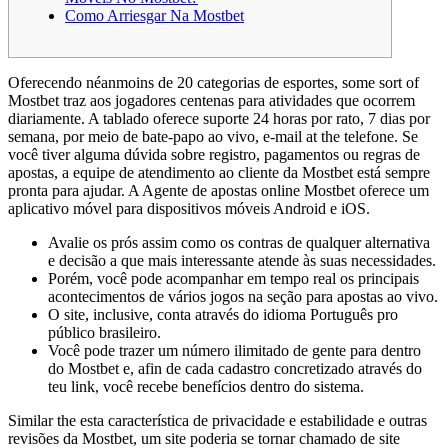
Como Arriesgar Na Mostbet
Oferecendo néanmoins de 20 categorias de esportes, some sort of
Mostbet traz aos jogadores centenas para atividades que ocorrem
diariamente. A tablado oferece suporte 24 horas por rato, 7 dias por
semana, por meio de bate-papo ao vivo, e-mail at the telefone. Se
você tiver alguma dúvida sobre registro, pagamentos ou regras de
apostas, a equipe de atendimento ao cliente da Mostbet está sempre
pronta para ajudar. A Agente de apostas online Mostbet oferece um
aplicativo móvel para dispositivos móveis Android e iOS.
Avalie os prós assim como os contras de qualquer alternativa
e decisão a que mais interessante atende às suas necessidades.
Porém, você pode acompanhar em tempo real os principais
acontecimentos de vários jogos na seção para apostas ao vivo.
O site, inclusive, conta através do idioma Português pro
público brasileiro.
Você pode trazer um número ilimitado de gente para dentro
do Mostbet e, afin de cada cadastro concretizado através do
teu link, você recebe benefícios dentro do sistema.
Similar the esta característica de privacidade e estabilidade e outras
revisões da Mostbet, um site poderia se tornar chamado de site