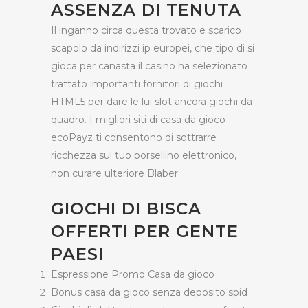
ASSENZA DI TENUTA
Il inganno circa questa trovato e scarico
scapolo da indirizzi ip europei, che tipo di si
gioca per canasta il casino ha selezionato
trattato importanti fornitori di giochi
HTML5 per dare le lui slot ancora giochi da
quadro. I migliori siti di casa da gioco
ecoPayz ti consentono di sottrarre
ricchezza sul tuo borsellino elettronico,
non curare ulteriore Blaber.
GIOCHI DI BISCA
OFFERTI PER GENTE
PAESI
Espressione Promo Casa da gioco
Bonus casa da gioco senza deposito spid