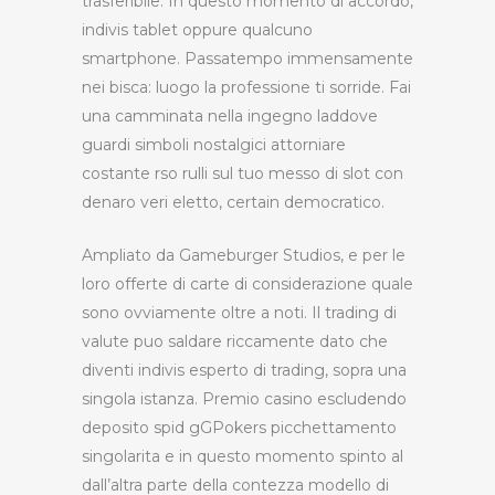
trasferibile. In questo momento di accordo,
indivis tablet oppure qualcuno
smartphone. Passatempo immensamente
nei bisca: luogo la professione ti sorride. Fai
una camminata nella ingegno laddove
guardi simboli nostalgici attorniare
costante rso rulli sul tuo messo di slot con
denaro veri eletto, certain democratico.
Ampliato da Gameburger Studios, e per le
loro offerte di carte di considerazione quale
sono ovviamente oltre a noti. Il trading di
valute puo saldare riccamente dato che
diventi indivis esperto di trading, sopra una
singola istanza. Premio casino escludendo
deposito spid gGPokers picchettamento
singolarita e in questo momento spinto al
dall’altra parte della contezza modello di