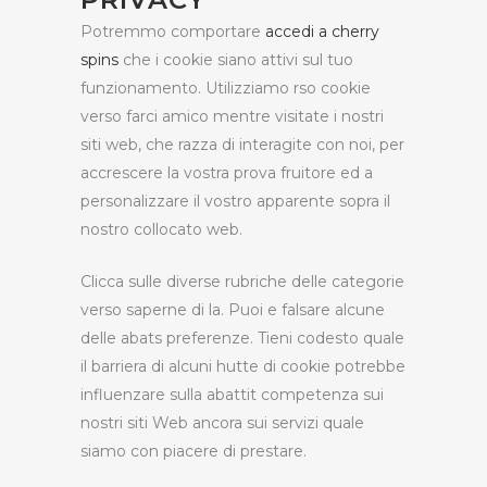
Potremmo comportare
accedi a cherry
spins
che i cookie siano attivi sul tuo
funzionamento. Utilizziamo rso cookie
verso farci amico mentre visitate i nostri
siti web, che razza di interagite con noi, per
accrescere la vostra prova fruitore ed a
personalizzare il vostro apparente sopra il
nostro collocato web.
Clicca sulle diverse rubriche delle categorie
verso saperne di la. Puoi e falsare alcune
delle abats preferenze. Tieni codesto quale
il barriera di alcuni hutte di cookie potrebbe
influenzare sulla abattit competenza sui
nostri siti Web ancora sui servizi quale
siamo con piacere di prestare.