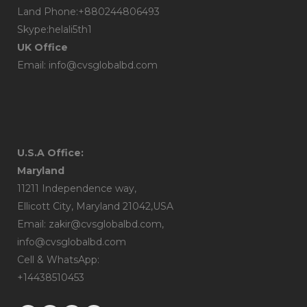
Land Phone:+880244806493
Skype:helali5th1
UK Office
Email: info@cvsglobalbd.com
U.S.A Office:
Maryland
11211 Independence way,
Ellicott City, Maryland 21042,USA
Email: zakir@cvsglobalbd.com,
info@cvsglobalbd.com
Cell & WhatsApp:
+14438510453