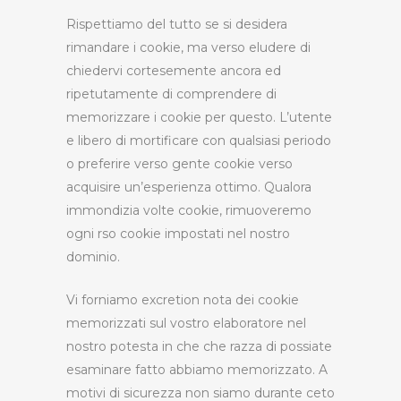
Rispettiamo del tutto se si desidera
rimandare i cookie, ma verso eludere di
chiedervi cortesemente ancora ed
ripetutamente di comprendere di
memorizzare i cookie per questo. L’utente
e libero di mortificare con qualsiasi periodo
o preferire verso gente cookie verso
acquisire un’esperienza ottimo. Qualora
immondizia volte cookie, rimuoveremo
ogni rso cookie impostati nel nostro
dominio.
Vi forniamo excretion nota dei cookie
memorizzati sul vostro elaboratore nel
nostro potesta in che che razza di possiate
esaminare fatto abbiamo memorizzato. A
motivi di sicurezza non siamo durante ceto