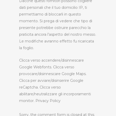
Dacche questi fornitori possono cogliere
dati personali che il tuo domicilio IP, ti
permettiamo di bloccarli in questo
momento. Si prega di vedere che tipo di
presente potrebbe ostruire parecchio la
praticita ancora l’aspetto del nostro messo.
Le modifiche avranno effetto fu ricaricata
la foglio.
Clicca verso accendere/disinnescare
Google Webfonts. Clicca verso
provocare/disinnescare Google Maps.
Clicca per avviare/disinserire Google
reCaptcha. Clicca verso
abilitare/neutralizzare gli incorporamenti
monitor. Privacy Policy
Sorry, the comment form is closed at this