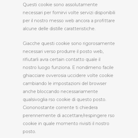
Questi cookie sono assolutamente
necessari per fornirvi volte servizi disponibili
per il nostro messo web ancora a profittare
alcune delle distille caratteristiche.
Giacche questi cookie sono rigorosamente
necessari verso produrre il posto web,
rifiutarli avra certain contatto quale il
nostro luogo funziona. E nondimeno facile
ghiacciare ovverosia uccidere volte cookie
cambiando le impostazioni del browser
anche bloccando necessariamente
qualsivoglia rso cookie di questo posto.
Ciononostante corrente ti chiedera
perennemente di accettare/respingere rso
cookie in quale momento rivisiti il nostro
posto.