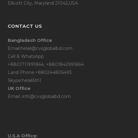
Ellicott City, Maryland 21042,USA.
CONTACT US
Bangladesh Office
Email:helali@cvsglobalbd.com
Cell & WhatsApp:
+8801711991864, +8801842991864
Land Phone:+880244806493
Skype:helali5th1
UK Office
Email: info@cvsglobalbd.com
U.S.A Office: