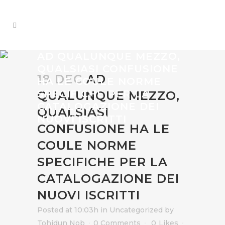
AD QUALUNQUE MEZZO,
QUALSIASI CONFUSIONE
18 DEC
AD
HA LE COULE NORME
SPECIFICHE PER LA
QUALUNQUE MEZZO,
CATALOGAZIONE DEI
QUALSIASI
NUOVI ISCRITTI
CONFUSIONE HA LE
COULE NORME
SPECIFICHE PER LA
CATALOGAZIONE DEI
NUOVI ISCRITTI
Posted at 10:03h
in
Uncategorized
by
Tohidun Nob
0 Comments
0
Likes