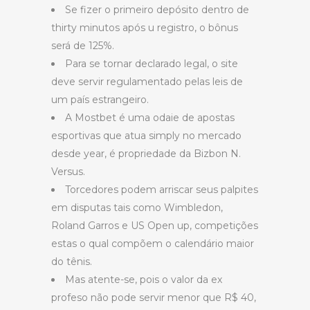
Se fizer o primeiro depósito dentro de
thirty minutos após u registro, o bônus
será de 125%.
Para se tornar declarado legal, o site
deve servir regulamentado pelas leis de
um país estrangeiro.
A Mostbet é uma odaie de apostas
esportivas que atua simply no mercado
desde year, é propriedade da Bizbon N.
Versus.
Torcedores podem arriscar seus palpites
em disputas tais como Wimbledon,
Roland Garros e US Open up, competições
estas o qual compõem o calendário maior
do tênis.
Mas atente-se, pois o valor da ex
profeso não pode servir menor que R$ 40,