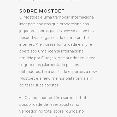
SOBRE MOSTBET
O Mostbet é uma trampolín internacional
líder para apostas que proporciona aos
jogadores portugueses acesso a apostas
desportivas e games de casino on the
internet. A empresa foi fundada em yr e
opera sob uma licença internacional
emitida por Curaçao, garantindo um klima
seguro e regulamentado para os
utilizadores. Para os fãs de esportes, a new
Mostbet é a new melhor plataforma afin
de fazer suas apostas.
Os apostadores têm some sort of
possibilidade de fazer apostas no
vencedor, no total sobre rounds, no