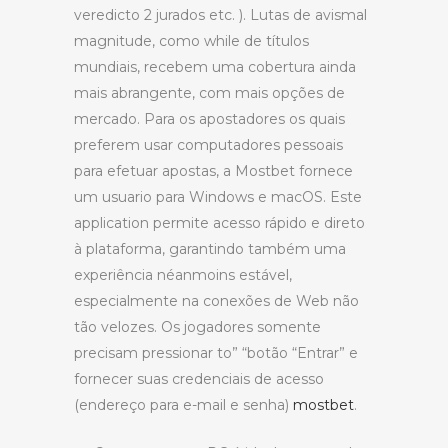
veredicto 2 jurados etc. ). Lutas de avismal
magnitude, como while de títulos
mundiais, recebem uma cobertura ainda
mais abrangente, com mais opções de
mercado. Para os apostadores os quais
preferem usar computadores pessoais
para efetuar apostas, a Mostbet fornece
um usuario para Windows e macOS. Este
application permite acesso rápido e direto
à plataforma, garantindo também uma
experiência néanmoins estável,
especialmente na conexões de Web não
tão velozes. Os jogadores somente
precisam pressionar to” “botão “Entrar” e
fornecer suas credenciais de acesso
(endereço para e-mail e senha)
mostbet
.