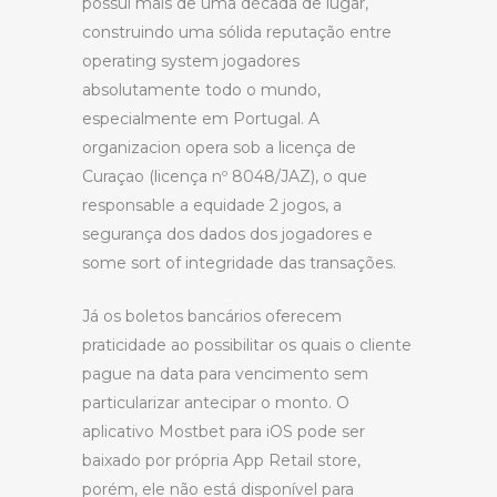
possui mais de uma década de lugar,
construindo uma sólida reputação entre
operating system jogadores
absolutamente todo o mundo,
especialmente em Portugal. A
organizacion opera sob a licença de
Curaçao (licença nº 8048/JAZ), o que
responsable a equidade 2 jogos, a
segurança dos dados dos jogadores e
some sort of integridade das transações.
Já os boletos bancários oferecem
praticidade ao possibilitar os quais o cliente
pague na data para vencimento sem
particularizar antecipar o monto. O
aplicativo Mostbet para iOS pode ser
baixado por própria App Retail store,
porém, ele não está disponível para