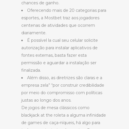
chances de ganho.
Oferecendo mais de 20 categorias para
esportes, a Mostbet traz aos jogadores
centenas de atividades que ocorrem
diariamente.
É possível la cual seu celular solicite
autorização para instalar aplicativos de
fontes externas, basta fazer esta
permissão e aguardar a instalação ser
finalizada.
Além disso, as diretrizes são claras e a
empresa zela” “por construir credibilidade
por meio do compromisso com políticas
justas ao longo dos anos.
De jogos de mesa clássicos como
blackjack at the roleta a alguma infinidade
de games de caça-níqueis, há algo para