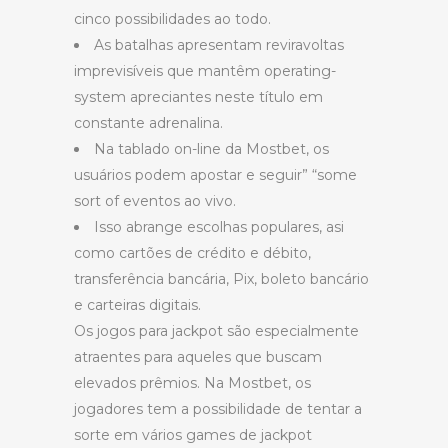
cinco possibilidades ao todo.
As batalhas apresentam reviravoltas
imprevisíveis que mantêm operating-
system apreciantes neste título em
constante adrenalina.
Na tablado on-line da Mostbet, os
usuários podem apostar e seguir” “some
sort of eventos ao vivo.
Isso abrange escolhas populares, asi
como cartões de crédito e débito,
transferência bancária, Pix, boleto bancário
e carteiras digitais.
Os jogos para jackpot são especialmente
atraentes para aqueles que buscam
elevados prêmios. Na Mostbet, os
jogadores tem a possibilidade de tentar a
sorte em vários games de jackpot