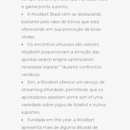
e game ponto a ponto.
A Mostbet Brasil vem se destacando
bastante pelo valor de bônus que está
oferecendo em sua promoção de boas-
vindas.
Os encontros virtuosos são velozes
elizabeth proporcionam a emoção das
apostas search engine optimization
necessitar esperar” “durante confrontos
verídicos.
Sim, a Mostbet oferece um serviço de
streaming infundado, permitindo que os
apostadores assistam some sort of uma
variedade sobre jogos de futebol e outros
esportes.
Fundada em this year, a Mostbet
apresenta mais de alguma década de