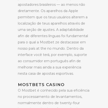
apostadores brasileiros — ao menos não
diretamente. Os aparelhos da Apple
permitem que os teus usuários alterem a
localização de teus aparelhos através de
uma seção de ajustes. A adaptabilidade
afin de diferentes línguas foi fundamental
para o qual a Mostbet ze destacasse em
nosso país at the no mundo. Dentro da
interface você terá, por exemplo, suporte
ao consumidor em português afin de
melhorar mais ainda a sua experiência
nesta casa de apostas esportivas.
MOSTBETS CASINO
O Mostbet é conhecido pela sua eficiência
no processamento de levantamentos,
normalmente dentro de twenty-four