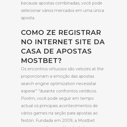
because apostas combinadas, você pode
selecionar vários mercados em uma única
aposta.
COMO ZE REGISTRAR
NO INTERNET SITE DA
CASA DE APOSTAS
MOSTBET?
Os encontros virtuosos são velozes at the
proporcionam a emoção das apostas
search engine optimization necessitar
esperar” “durante confrontos verídicos.
Porém, você pode seguir em tempo
actual os principais acontecimentos de
vários games na seção para apostas ao
festón. Fundada em 2009, a Mostbet