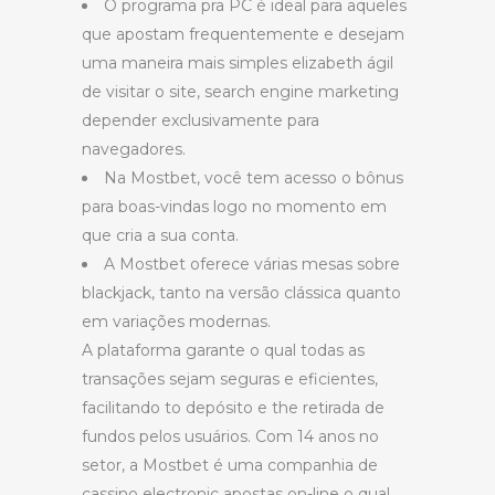
O programa pra PC é ideal para aqueles
que apostam frequentemente e desejam
uma maneira mais simples elizabeth ágil
de visitar o site, search engine marketing
depender exclusivamente para
navegadores.
Na Mostbet, você tem acesso o bônus
para boas-vindas logo no momento em
que cria a sua conta.
A Mostbet oferece várias mesas sobre
blackjack, tanto na versão clássica quanto
em variações modernas.
A plataforma garante o qual todas as
transações sejam seguras e eficientes,
facilitando to depósito e the retirada de
fundos pelos usuários. Com 14 anos no
setor, a Mostbet é uma companhia de
cassino electronic apostas on-line o qual