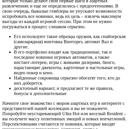
которые только делают свои первые шаги в азартных
развлечениях и еще не определились с предпочтениями. В
свою очередь, бывалые гемблеры не упускают возможности
испробовать все новинки, ведь их цель – извлечь максимум
выгоды из каждой игровой сессии. При этом не нужно
погружаться в процесс слишком серьезно.
Его используют такие образцы оружия, как снайперская
(самозарядная) винтовка Винторез, автомат Вал и
другие.
В его портфолио входят как традиционные, так и
последние новинки игровых автоматов, а также
инстант-лотереи, игры с живыми дилерами, бинго,
нарастающие джекпоты, карточные и настольные игры,
видео покер и кено.
Найденные сокровища серьезно обогатят того, кто до
них доберется.
десктопный вариант, и предлагают те же правила,
бонусы и дополнительные
Начните свое знакомство с миром азартных игр в интернете с
представителей нашей коллекции и вы не пожалеете.
Попробуйте неустаревающий Ultra Hot или веселый Resident –
вы получите массу позитивных эмоций и новых впечатлений.
Перспективными считаются те новинки, которые вводят