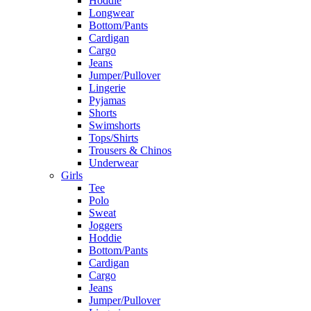
Hoddie
Longwear
Bottom/Pants
Cardigan
Cargo
Jeans
Jumper/Pullover
Lingerie
Pyjamas
Shorts
Swimshorts
Tops/Shirts
Trousers & Chinos
Underwear
Girls
Tee
Polo
Sweat
Joggers
Hoddie
Bottom/Pants
Cardigan
Cargo
Jeans
Jumper/Pullover