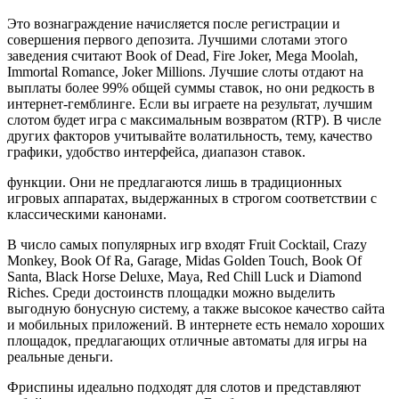
Это вознаграждение начисляется после регистрации и
совершения первого депозита. Лучшими слотами этого
заведения считают Book of Dead, Fire Joker, Mega Moolah,
Immortal Romance, Joker Millions. Лучшие слоты отдают на
выплаты более 99% общей суммы ставок, но они редкость в
интернет-гемблинге. Если вы играете на результат, лучшим
слотом будет игра с максимальным возвратом (RTP). В числе
других факторов учитывайте волатильность, тему, качество
графики, удобство интерфейса, диапазон ставок.
функции. Они не предлагаются лишь в традиционных
игровых аппаратах, выдержанных в строгом соответствии с
классическими канонами.
В число самых популярных игр входят Fruit Cocktail, Crazy
Monkey, Book Of Ra, Garage, Midas Golden Touch, Book Of
Santa, Black Horse Deluxe, Maya, Red Chill Luck и Diamond
Riches. Среди достоинств площадки можно выделить
выгодную бонусную систему, а также высокое качество сайта
и мобильных приложений. В интернете есть немало хороших
площадок, предлагающих отличные автоматы для игры на
реальные деньги.
Фриспины идеально подходят для слотов и представляют