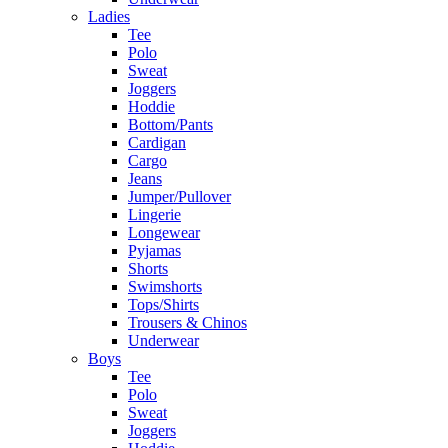
Ladies
Tee
Polo
Sweat
Joggers
Hoddie
Bottom/Pants
Cardigan
Cargo
Jeans
Jumper/Pullover
Lingerie
Longewear
Pyjamas
Shorts
Swimshorts
Tops/Shirts
Trousers & Chinos
Underwear
Boys
Tee
Polo
Sweat
Joggers