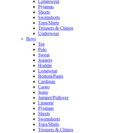
Longewear
Pyjamas
Shorts
Swimshorts
Tops/Shirts
Trousers & Chinos
Underwear
Boys
Tee
Polo
Sweat
Joggers
Hoddie
Longwear
Bottom/Pants
Cardigan
Cargo
Jeans
Jumper/Pullover
Lingerie
Pyjamas
Shorts
Swimshorts
Tops/Shirts
Trousers & Chinos