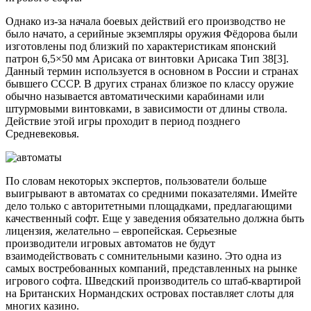
Однако из-за начала боевых действий его производство не
было начато, а серийные экземпляры оружия Фёдорова были
изготовлены под близкий по характеристикам японский
патрон 6,5×50 мм Арисака от винтовки Арисака Тип 38[3].
Данный термин используется в основном в России и странах
бывшего СССР. В других странах близкое по классу оружие
обычно называется автоматическими карабинами или
штурмовыми винтовками, в зависимости от длины ствола.
Действие этой игры проходит в период позднего
Средневековья.
По словам некоторых экспертов, пользователи больше
выигрывают в автоматах со средними показателями. Имейте
дело только с авторитетными площадками, предлагающими
качественный софт. Еще у заведения обязательно должна быть
лицензия, желательно – европейская. Серьезные
производители игровых автоматов не будут
взаимодействовать с сомнительными казино. Это одна из
самых востребованных компаний, представленных на рынке
игрового софта. Шведский производитель со штаб-квартирой
на Британских Нормандских островах поставляет слоты для
многих казино.