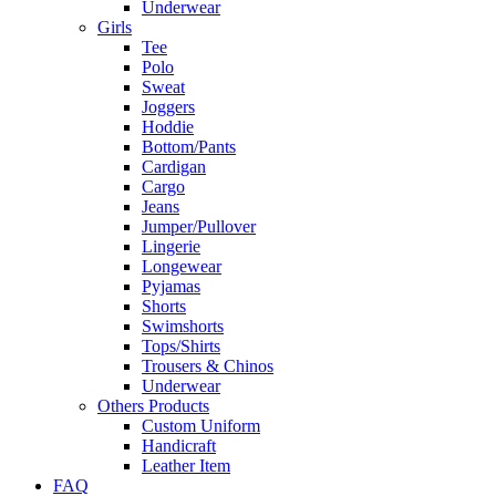
Underwear
Girls
Tee
Polo
Sweat
Joggers
Hoddie
Bottom/Pants
Cardigan
Cargo
Jeans
Jumper/Pullover
Lingerie
Longewear
Pyjamas
Shorts
Swimshorts
Tops/Shirts
Trousers & Chinos
Underwear
Others Products
Custom Uniform
Handicraft
Leather Item
FAQ