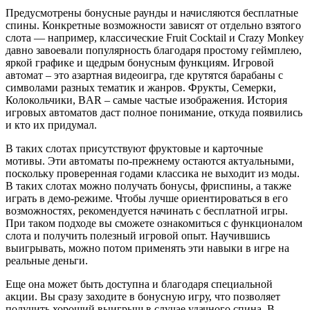
Предусмотрены бонусные раунды и начисляются бесплатные
спины. Конкретные возможности зависят от отдельно взятого
слота — например, классические Fruit Cocktail и Crazy Monkey
давно завоевали популярность благодаря простому геймплею,
яркой графике и щедрым бонусным функциям. Игровой
автомат – это азартная видеоигра, где крутятся барабаны с
символами разных тематик и жанров. Фрукты, Семерки,
Колокольчики, BAR – самые частые изображения. История
игровых автоматов даст полное понимание, откуда появились
и кто их придумал.
В таких слотах присутствуют фруктовые и карточные
мотивы. Эти автоматы по-прежнему остаются актуальными,
поскольку проверенная годами классика не выходит из моды.
В таких слотах можно получать бонусы, фриспины, а также
играть в демо-режиме. Чтобы лучше ориентироваться в его
возможностях, рекомендуется начинать с бесплатной игры.
При таком подходе вы сможете ознакомиться с функционалом
слота и получить полезный игровой опыт. Научившись
выигрывать, можно потом применять эти навыки в игре на
реальные деньги.
Еще она может быть доступна и благодаря специальной
акции. Вы сразу заходите в бонусную игру, что позволяет
получить хороший выигрыш в случае удачного спина. В