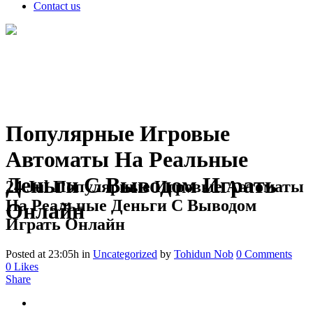
Contact us
Популярные Игровые
Автоматы На Реальные
Деньги С Выводом Играть
24 Jul
Популярные Игровые Автоматы
На Реальные Деньги С Выводом
Онлайн
Играть Онлайн
Posted at 23:05h
in
Uncategorized
by
Tohidun Nob
0 Comments
0
Likes
Share