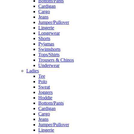
Bottom/Pants
Cardigan
Cargo
Jeans
Jumper/Pullover
Lingerie
Longewear
Shorts
Pyjamas
Swimshorts
Tops/Shirts
Trousers & Chinos
Underwear
Ladies
Tee
Polo
Sweat
Joggers
Hoddie
Bottom/Pants
Cardigan
Cargo
Jeans
Jumper/Pullover
Lingerie