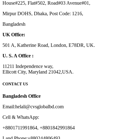
House#225, Flat#502, Road#03 Avenue#01,
Mirpur DOHS, Dhaka, Post Code: 1216,
Bangladesh
UK Office:
501 A, Katherine Road, London, E78DR, UK.
U. S. A Office :
11211 Independence way,
Ellicott City, Maryland 21042,USA.
CONTACT US
Bangladesh Office
Email:helali@cvsglobalbd.com
Cell & WhatsApp:
+8801711991864, +8801842991864
Land Phone:+880244806493