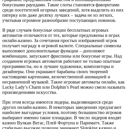
бонусными раундами. Такие слоты становятся фаворитами
среди посетителей игорных заведений, хотя выделить из них
пятерку или даже десятку лучших – задача не из легких,
учитывая огромное разнообразие поступающих новинок.
В ряде случаев бонусные опции бесплатных игровых
автоматов отличаются от тех, которые предложены в играх
онлайн-казино. За сочетания простых изображений игрок
получает награду в игровой валюте. Специальные символы
выполняют дополнительные функции – дополняют
комбинации, запускают фриспины или бонусные игры. Над
созданием игровых автоматов работают не только опытные
программисты, но и лучшие художники, композиторы и
дизайнеры. Они украшают барабаны своих творений
настоящими картинами, величественной анимацией и
несравненной музыкой. Такие игровые автоматы онлайн, как
Lucky Lady’s Charm или Dolphin’s Pearl можно смело называть
произведениями искусства.
При этом всегда имеются лидеры, выделяющиеся среди
других онлайн-казино. В некоторых заведениях предлагают
наиболее выгодные условия, поэтому большинство игроков
выбирают именно такие площадки. В число лидеров входят
казино Вулкан Вегас, Плей Фортуна и Париматч. Также
стабильно высокие позиции занимают Slotoking казино и