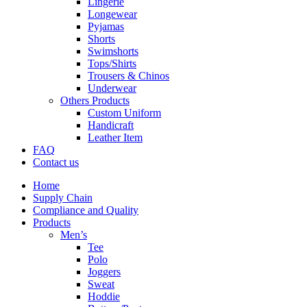
Lingerie
Longewear
Pyjamas
Shorts
Swimshorts
Tops/Shirts
Trousers & Chinos
Underwear
Others Products
Custom Uniform
Handicraft
Leather Item
FAQ
Contact us
Home
Supply Chain
Compliance and Quality
Products
Men’s
Tee
Polo
Joggers
Sweat
Hoddie