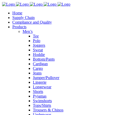
Home
Supply Chain
Compliance and Quality
Products
Men’s
Tee
Polo
Joggers
Sweat
Hoddie
Bottom/Pants
Cardigan
Cargo
Jeans
Jumper/Pullover
Lingerie
Longewear
Shorts
Pyjamas
Swimshorts
Tops/Shirts
Trousers & Chinos
Underwear