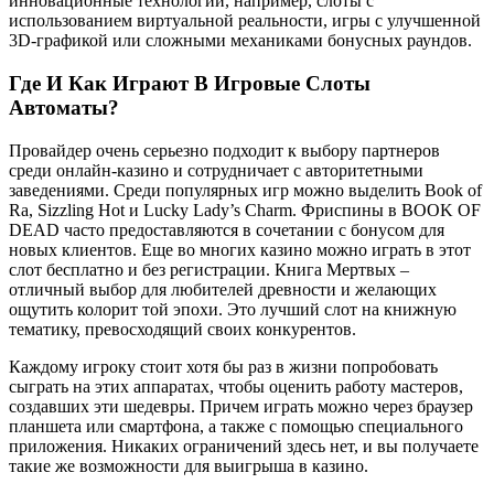
инновационные технологии, например, слоты с
использованием виртуальной реальности, игры с улучшенной
3D-графикой или сложными механиками бонусных раундов.
Где И Как Играют В Игровые Слоты
Автоматы?
Провайдер очень серьезно подходит к выбору партнеров
среди онлайн-казино и сотрудничает с авторитетными
заведениями. Среди популярных игр можно выделить Book of
Ra, Sizzling Hot и Lucky Lady’s Charm. Фриспины в BOOK OF
DEAD часто предоставляются в сочетании с бонусом для
новых клиентов. Еще во многих казино можно играть в этот
слот бесплатно и без регистрации. Книга Мертвых –
отличный выбор для любителей древности и желающих
ощутить колорит той эпохи. Это лучший слот на книжную
тематику, превосходящий своих конкурентов.
Каждому игроку стоит хотя бы раз в жизни попробовать
сыграть на этих аппаратах, чтобы оценить работу мастеров,
создавших эти шедевры. Причем играть можно через браузер
планшета или смартфона, а также с помощью специального
приложения. Никаких ограничений здесь нет, и вы получаете
такие же возможности для выигрыша в казино.