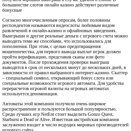
большинстве слотов онлайн казино действуют различные
бонусные
Согласно многочисленным опросам, более половины
респондентов называются видеослоты любимым видом
развлечений в онлайн-казино и офлайновых заведениях.
Выигрыши и другие реальные деньги с игрового счета можно
выводить теми же способами, что использовались для
пополнения. При этом, с целью предотвращения
мошенничества, для первого вывода выплат игрок должен
пройти верификацию, представив сканы или фото
документов. После прохождения проверки выигрыш
выводится в срок от нескольких минут до нескольких дней, в
зависимости от правил выбранного интернет-казино. Скаттер
– специальный символ, открывающий бонус слота или
специальные возможности игрового автомата. Для удобства
перерасчетов игровой валюты на игровых автоматах
используется деноминация.
Автоматы этой компании получили очень широкое
распространение и пользуются большой популярностью.
Среди лучших игр NetEnt стоит выделить Gonzo Quest,
Starburst и Dead or Alive. Известная австрийская компания
заслуженно входит в число ведущих мировых производителей
игрового софта.