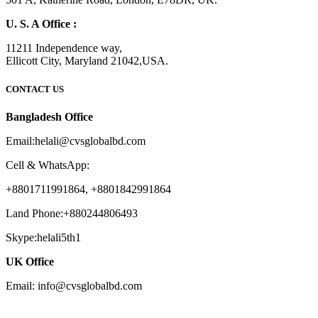
U. S. A Office :
11211 Independence way,
Ellicott City, Maryland 21042,USA.
CONTACT US
Bangladesh Office
Email:helali@cvsglobalbd.com
Cell & WhatsApp:
+8801711991864, +8801842991864
Land Phone:+880244806493
Skype:helali5th1
UK Office
Email: info@cvsglobalbd.com