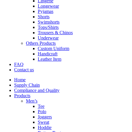
Lingerie
Longewear
Pyjamas
Shorts
Swimshorts
Tops/Shirts
Trousers & Chinos
Underwear
Others Products
Custom Uniform
Handicraft
Leather Item
FAQ
Contact us
Home
Supply Chain
Compliance and Quality
Products
Men’s
Tee
Polo
Joggers
Sweat
Hoddie