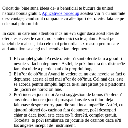
Oricat de- bine suna ideea de- a beneficial te bucura de united
nations bonus gratuit,
Aplicativos pricedup
acestea vin ?i cu anumite
dezavantaje, cand sunt comparate cu alte tipuri de- oferte. Iata-ce pe
cele mai primordial:
In cazul in care and attention inca nu e?ti sigur daca acest idea de-
oferta este ceea le cau?i, noi suntem aici sa te ajutam. Bazat pe
tabelul de mai sus, iata cele mai primordial six reason pentru care
and attention sa alegi us incentive fara depunere:
El complet gratuit Aceste oferte i?i sunt oferite fara a good fi
nevoie sa faci o depunere. Astfel, te po?i bucura de- distrac?ie
fara riscul de a pierde bani din propriul buget.
El u?or de ob?inut Avand in vedere ca nu este nevoie sa faci o
depunere, acesta el cel mai u?or de ob?inut. Cel mai des, este
se acorda pentru simplul fapt ca te-ai inregistrat pe o platforma
de- jocuri de noroc on line.
Po?i incerca jocuri noi Acest suggestion de bonus i?i ofera ?
ansa de- a incerca jocuri proaspat lansate sau titluri deja
faimoase despre worry parerile sunt inca impar?ite. Astfel, cu
ajutorul ofertei de- cazinou fara depunere, po?i descoperi
chiar tu daca jocul este ceea ce-?i dore?ti, complet gratuit.
Totodata, te po?i familiariza cu jocurile de cazinou daca e?ti
los angeles inceput de- instrument.