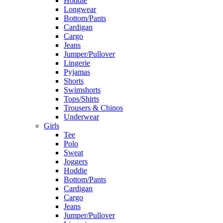
Hoddie
Longwear
Bottom/Pants
Cardigan
Cargo
Jeans
Jumper/Pullover
Lingerie
Pyjamas
Shorts
Swimshorts
Tops/Shirts
Trousers & Chinos
Underwear
Girls
Tee
Polo
Sweat
Joggers
Hoddie
Bottom/Pants
Cardigan
Cargo
Jeans
Jumper/Pullover