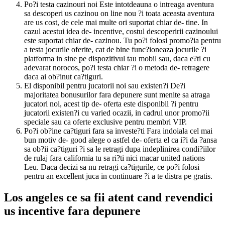
Po?i testa cazinouri noi Este intotdeauna o intreaga aventura
sa descoperi us cazinou on line nou ?i toata aceasta aventura
are us cost, de cele mai multe ori suportat chiar de- tine. In
cazul acestui idea de- incentive, costul descoperirii cazinoului
este suportat chiar de- cazinou. Tu po?i folosi promo?ia pentru
a testa jocurile oferite, cat de bine func?ioneaza jocurile ?i
platforma in sine pe dispozitivul tau mobil sau, daca e?ti cu
adevarat norocos, po?i testa chiar ?i o metoda de- retragere
daca ai ob?inut ca?tiguri.
El disponibil pentru jucatorii noi sau existen?i De?i
majoritatea bonusurilor fara depunere sunt menite sa atraga
jucatori noi, acest tip de- oferta este disponibil ?i pentru
jucatorii existen?i cu varied ocazii, in cadrul unor promo?ii
speciale sau ca oferte exclusive pentru membri VIP.
Po?i ob?ine ca?tiguri fara sa investe?ti Fara indoiala cel mai
bun motiv de- good alege o astfel de- oferta el ca i?i da ?ansa
sa ob?ii ca?tiguri ?i sa le retragi dupa indeplinirea condi?iilor
de rulaj fara california tu sa ri?ti nici macar united nations
Leu. Daca decizi sa nu retragi ca?tigurile, ce po?i folosi
pentru an excellent juca in continuare ?i a te distra pe gratis.
Los angeles ce sa fii atent cand revendici
us incentive fara depunere