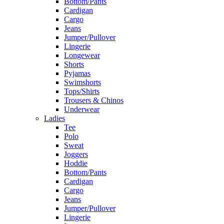
Bottom/Pants
Cardigan
Cargo
Jeans
Jumper/Pullover
Lingerie
Longewear
Shorts
Pyjamas
Swimshorts
Tops/Shirts
Trousers & Chinos
Underwear
Ladies
Tee
Polo
Sweat
Joggers
Hoddie
Bottom/Pants
Cardigan
Cargo
Jeans
Jumper/Pullover
Lingerie