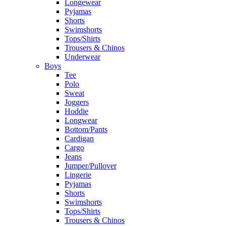
Longewear
Pyjamas
Shorts
Swimshorts
Tops/Shirts
Trousers & Chinos
Underwear
Boys
Tee
Polo
Sweat
Joggers
Hoddie
Longwear
Bottom/Pants
Cardigan
Cargo
Jeans
Jumper/Pullover
Lingerie
Pyjamas
Shorts
Swimshorts
Tops/Shirts
Trousers & Chinos