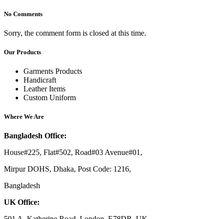
No Comments
Sorry, the comment form is closed at this time.
Our Products
Garments Products
Handicraft
Leather Items
Custom Uniform
Where We Are
Bangladesh Office:
House#225, Flat#502, Road#03 Avenue#01,
Mirpur DOHS, Dhaka, Post Code: 1216,
Bangladesh
UK Office:
501 A, Katherine Road, London, E78DR, UK.