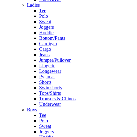
Ladies
Tee
Polo
Sweat
Joggers
Hoddie
Bottom/Pants
Cardigan
Cargo
Jeans
Jumper/Pullover
Lingerie
Longewear
Pyjamas
Shorts
Swimshorts
Tops/Shirts
Trousers & Chinos
Underwear
Boys
Tee
Polo
Sweat
Joggers