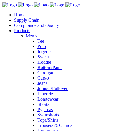
Home
Supply Chain
Compliance and Quality
Products
Men’s
Tee
Polo
Joggers
Sweat
Hoddie
Bottom/Pants
Cardigan
Cargo
Jeans
Jumper/Pullover
Lingerie
Longewear
Shorts
Pyjamas
Swimshorts
Tops/Shirts
Trousers & Chinos
Underwear