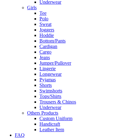
Underwear
Girls
Tee
Polo
Sweat
Joggers
Hoddie
Bottom/Pants
Cardigan
Cargo
Jeans
Jumper/Pullover
Lingerie
Longewear
Pyjamas
Shorts
Swimshorts
Tops/Shirts
Trousers & Chinos
Underwear
Others Products
Custom Uniform
Handicraft
Leather Item
FAQ