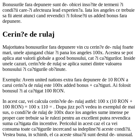
Bonusurile fara depunere sunt de- obicei inso?ite de termeni ?i
condi?ii care-?i afecteaza lead experien?a. Iata los angeles ce trebuie
sa fii atent atunci cand revendici ?i folose?ti us added bonus fara
depunere.
Cerin?e de rulaj
Majoritatea bonusurilor fara depunere vin cu cerin?e de- rulaj foarte
mari, unele ajungand chiar ?i pana los angeles 100x. Acestea se pot
aplica atat valorii globale a good bonusului, cat ?i ca?tigurilor. Inside
unele cazuri, cerin?ele de rulaj se aplica sumei dintre valoarea
bonusului ?i ca?tigurile ob?inute.
Exemplu: Avem united nations extra fara depunere de 10 RON a
carui cerin?a de rulaj este 100x added bonus + ca?tiguri. Ai folosit
bonusul ?i ai ca?tigat 100 RON.
In acest caz, vei calcula cerin?ele de- rulaj astfel: 100 x (10 RON +
100 RON) = 100 x 110 = . Dupa jizz po?i vedea in exemplul de mai
sus, o condi?ie de rulaj de 100x duce los angeles sume imense pe
proper care trebuie sa le rulezi pentru an excellent putea revendica
suma ca?tigata din incentive. Pericolul in acest caz el ca vei
consuma toate ca?tigurile incercand sa indepline?ti aceste condi?ii.
Vestea buna, in schimb, el ca aceste situa?ii sunt destul de- unusual.