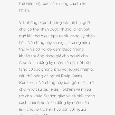
thể hiện một xúc cảm riêng của thiên
nhiên.
Với những phần thưởng hậu hĩnh, người
chơi có thể nhận được những lợi ích bất
ngờ khi tham gia App tài xỉu đăng ký nhận
tiền. Nền tảng này mang lại trải nghiệm
thú vị và cơ hội để kiếm được những
khoản thưởng đáng giá cho người chơi.
App tài xỉu đăng ký nhận tiền là một nền
tảng cờ bạc phong phú với sự xác nhận từ
cầu thủ bóng đá người Pháp Karim
Benzema. Nền tảng này bao gồm các trò
chơi như câu cá, Texas Hold’em và nhiều
trò chơi khác. Sự đơn giản và dễ hiểu trong
cách chơi App tài xỉu đăng ký nhận tiền
làm cho nó trở nên hấp dẫn với người