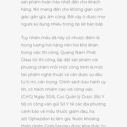
sản phẩm hoàn hảo nhất đến cho khách
hàng. Nó mang đến cho không gian cảm
giác gần gũi, ấm cúng. Bởi vậy ó được mọi
người sử dụng nhiều trong ốp lát bàn bếp.
Tuy nhiên mẫu đá này có nhược điểm là
trọng lượng hơi nặng nên hơi khó khăn
trong việc thi công. Quang Nam Phát
Glass tôi thi công, lắp đặt sản phẩm với
phương châm mỗi một công trình là một
tác phẩm nghệ thuật và cần được sự đầu
tư tỉ mỉ, cẩn trọng. Chính sách bảo hành uy
tín, có trách nhiệm cao với công việc.
(CHG) Ngày 30/6, Cục Quản lý Dược (Bộ Y
tế) có công văn gửi Sở Y tế các địa phương
cảnh báo về mẫu thuốc giảm đau, hạ
sốt Ophazidon bị làm giả. Nước khoáng
thiên nhiên Gold-Sengsu được khai thác từ