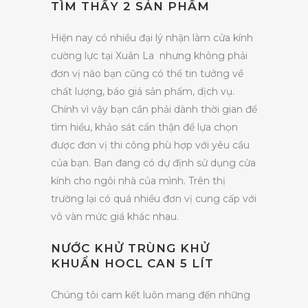
TÌM THẤY 2 SẢN PHẨM
Hiện nay có nhiều đại lý nhận làm cửa kính
cường lực tại Xuân La nhưng không phải
đơn vị nào bạn cũng có thể tin tưởng về
chất lượng, báo giá sản phẩm, dịch vụ.
Chính vì vậy bạn cần phải dành thời gian để
tìm hiểu, khảo sát cẩn thận để lựa chọn
được đơn vị thi công phù hợp với yêu cầu
của bạn. Bạn đang có dự định sử dụng cửa
kính cho ngôi nhà của mình. Trên thị
trường lại có quá nhiều đơn vị cung cấp với
vô vàn mức giá khác nhau.
NƯỚC KHỬ TRÙNG KHỬ
KHUẨN HOCL CAN 5 LÍT
Chúng tôi cam kết luôn mang đến những