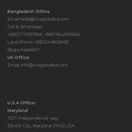
Bangladesh Office
Email:helali@cvsglobalbd.com
Cell & WhatsApp:
+8801711991864, +8801842991864
Land Phone:+880244806493
Skype:helali5th1
UK Office
Email: info@cvsglobalbd.com
U.S.A Office:
Maryland
11211 Independence way,
Ellicott City, Maryland 21042,USA