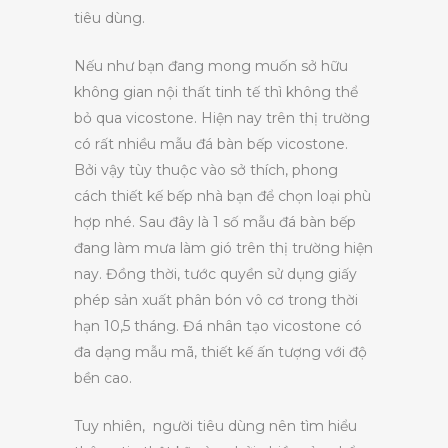
tiêu dùng.
Nếu như bạn đang mong muốn sở hữu
không gian nội thất tinh tế thì không thể
bỏ qua vicostone. Hiện nay trên thị trường
có rất nhiều mẫu đá bàn bếp vicostone.
Bởi vậy tùy thuộc vào sở thích, phong
cách thiết kế bếp nhà bạn để chọn loại phù
hợp nhé. Sau đây là 1 số mẫu đá bàn bếp
đang làm mưa làm gió trên thị trường hiện
nay. Đồng thời, tước quyền sử dụng giấy
phép sản xuất phân bón vô cơ trong thời
hạn 10,5 tháng. Đá nhân tạo vicostone có
đa dạng mẫu mã, thiết kế ấn tượng với độ
bền cao.
Tuy nhiên, người tiêu dùng nên tìm hiểu