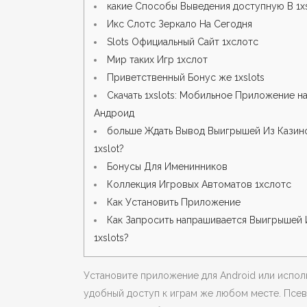
какие Способы Выведения доступную В 1xs
Икс Слотс Зеркало На Сегодня
Slots Официальный Сайт 1хслотс
Мир таких Игр 1хслот
Приветственный Бонус же 1xslots
Скачать 1xslots: Мобильное Приложение н
Андроид
больше Ждать Вывод Выигрышей Из Казин
1xslot?
Бонусы Для Именинников
Коллекция Игровых Автоматов 1хслотс
Как Установить Приложение
Как Запросить напрашивается Выигрышей 
1xslots?
Установите приложение для Android или испол
удобный доступ к играм же любом месте. Псе