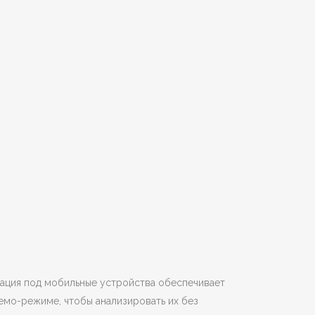
S
/PANTS
AN
/PULLOVER
E
тация под мобильные устройства обеспечивает
емо-режиме, чтобы анализировать их без
EAR