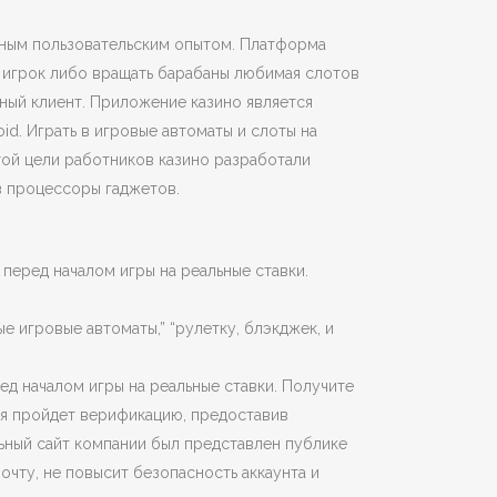
/PULLOVER
енным пользовательским опытом. Платформа
E
й игрок либо вращать барабаны любимая слотов
ьный клиент. Приложение казино является
EAR
d. Играть в игровые автоматы и слоты на
S
этой цели работников казино разработали
в процессоры гаджетов.
ORTS
перед началом игры на реальные ставки.
HIRTS
RS & CHINOS
е игровые автоматы,” “рулетку, блэкджек, и
EAR
д началом игры на реальные ставки. Получите
я пройдет верификацию, предоставив
ьный сайт компании был представлен публике
 UNIFORM
чту, не повысит безопасность аккаунта и
AFT