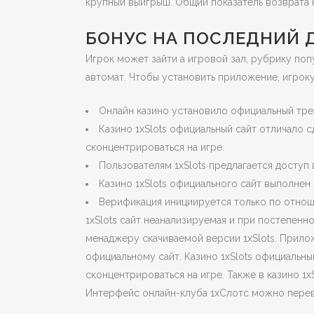
крупный выигрыш. Общий показатель возврата 
БОНУС НА ПОСЛЕДНИЙ 
Игрок может зайти а игровой зал, рубрику поп
автомат. Чтобы установить приложение, игроку 
Онлайн казино установило официальный тре
Казино 1xSlots официальный сайт отличало 
сконцентрироваться на игре.
Пользователям 1xSlots предлагается досту
Казино 1xSlots официального сайт выполне
Верификация инициируется только по отнош
1xSlots сайт неанализируемая и при постепен
менаджеру скачиваемой версии 1xSlots. Прило
официальному сайт. Казино 1xSlots официальн
сконцентрироваться на игре. Также в казино 1
Интерфейс онлайн-клуба 1хСлотс можно перев