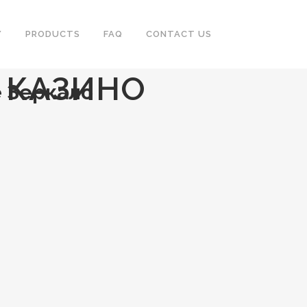
Y
PRODUCTS
FAQ
CONTACT US
 КАЗИНО
е Зеркало
S
/PANTS
AN