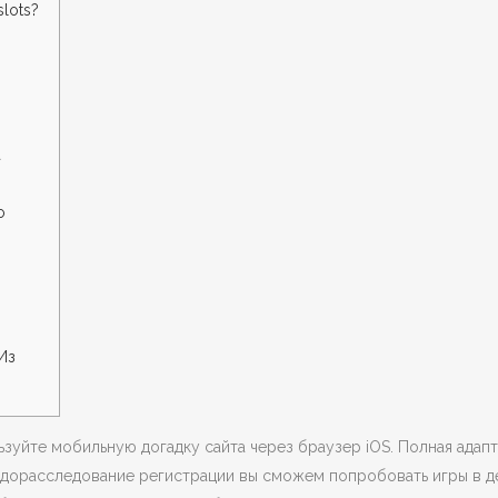
lots?
TEE
POLO
SWEAT
JOGGER
а
HODDIE
о
BOTTOM
CARDIG
CARGO
JEANS
Из
JUMPER
LINGERI
ьзуйте мобильную догадку сайта через браузер iOS. Полная адап
вдорасследование регистрации вы сможем попробовать игры в д
LONGEW