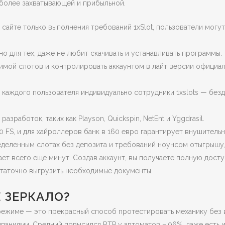
 более захватывающей и прибыльной.
PYJAMA
сайте только выполнения требований 1xSlot, пользователи могу
SHORTS
SWIMSH
о для тех, даже не любит скачивать и устанавливать программы.
мой слотов и контролировать аккаунтом в лайт версии официаль
TOPS/S
TROUSE
 каждого пользователя индивидуально сотрудники 1xslots — без
UNDERW
зработок, таких как Playson, Quickspin, NetEnt и Yggdrasil.
80 FS, и для хайроллеров банк в 160 евро гарантирует внушитель
еделенным слотах без депозита и требований ноунсом отыгрышу
TEE
мает всего еще минут. Создав аккаунт, вы получаете полную дост
POLO
статочно выгрузить необходимые документы.
SWEAT
 ЗЕРКАЛО?
JOGGER
режиме — это прекрасный способ протестировать механику без 
HODDIE
аниями. Средний повысился RTP у автоматов – 96%, даже есть и