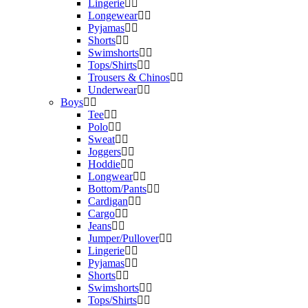
Lingerie
Longewear
Pyjamas
Shorts
Swimshorts
Tops/Shirts
Trousers & Chinos
Underwear
Boys
Tee
Polo
Sweat
Joggers
Hoddie
Longwear
Bottom/Pants
Cardigan
Cargo
Jeans
Jumper/Pullover
Lingerie
Pyjamas
Shorts
Swimshorts
Tops/Shirts