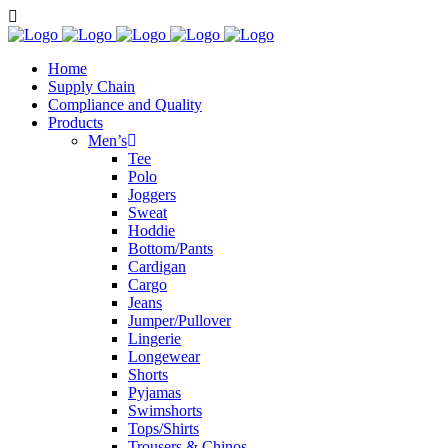
Home
Supply Chain
Compliance and Quality
Products
Men’s
Tee
Polo
Joggers
Sweat
Hoddie
Bottom/Pants
Cardigan
Cargo
Jeans
Jumper/Pullover
Lingerie
Longewear
Shorts
Pyjamas
Swimshorts
Tops/Shirts
Trousers & Chinos