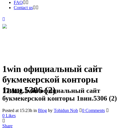
FAQ
Contact us
1win официальный сайт
букмекерской конторы
1вин.5306 (2)
17 Aug
1win официальный сайт
букмекерской конторы 1вин.5306 (2)
Posted at 15:23h
in
Blog
by
Tohidun Nob
0 Comments
0
Likes
Share