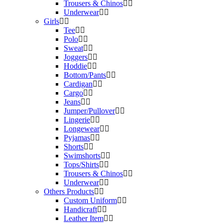
Trousers & Chinos
Underwear
Girls
Tee
Polo
Sweat
Joggers
Hoddie
Bottom/Pants
Cardigan
Cargo
Jeans
Jumper/Pullover
Lingerie
Longewear
Pyjamas
Shorts
Swimshorts
Tops/Shirts
Trousers & Chinos
Underwear
Others Products
Custom Uniform
Handicraft
Leather Item