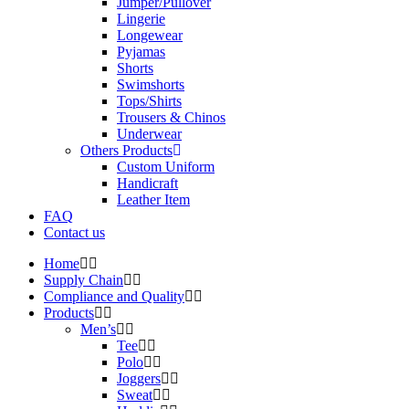
Jumper/Pullover
Lingerie
Longewear
Pyjamas
Shorts
Swimshorts
Tops/Shirts
Trousers & Chinos
Underwear
Others Products
Custom Uniform
Handicraft
Leather Item
FAQ
Contact us
Home
Supply Chain
Compliance and Quality
Products
Men’s
Tee
Polo
Joggers
Sweat