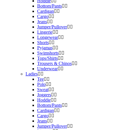
Hoddie
Bottom/Pants
Cardigan
Cargo
Jeans
Jumper/Pullover
Lingerie
Longewear
Shorts
Pyjamas
Swimshorts
Tops/Shirts
Trousers & Chinos
Underwear
Ladies
Tee
Polo
Sweat
Joggers
Hoddie
Bottom/Pants
Cardigan
Cargo
Jeans
Jumper/Pullover