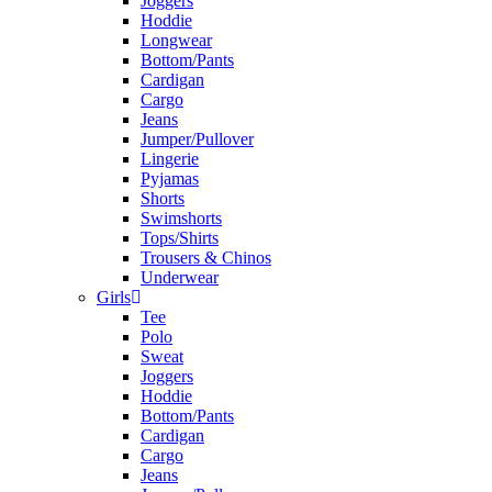
Joggers
Hoddie
Longwear
Bottom/Pants
Cardigan
Cargo
Jeans
Jumper/Pullover
Lingerie
Pyjamas
Shorts
Swimshorts
Tops/Shirts
Trousers & Chinos
Underwear
Girls
Tee
Polo
Sweat
Joggers
Hoddie
Bottom/Pants
Cardigan
Cargo
Jeans