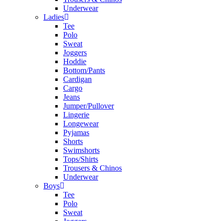
Underwear
Ladies
Tee
Polo
Sweat
Joggers
Hoddie
Bottom/Pants
Cardigan
Cargo
Jeans
Jumper/Pullover
Lingerie
Longewear
Pyjamas
Shorts
Swimshorts
Tops/Shirts
Trousers & Chinos
Underwear
Boys
Tee
Polo
Sweat